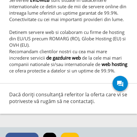
Serverele
EVIDWEB
sunt situate in datacentere
internationale ce detin sute de mii de servere online din
intreaga lume oferind un uptime garantat de 99.9%.
Conectivitate cu cei mai importanti provideri din lume.
Detinem servere web si colaboram cu firme de hosting
din EU/US precum ROMARG (RO), Globe Hosting (EU) si
OVH (EU).
Recomandam clientilor nostri cu cea mai mare
incredere servicii
de gazduire web
de la cele mai mari
companii nationale si/sau internationale de
web hosting
ce ofera protectie a datelor si un uptime de 99.9%.
forum
Dacă doriţi consultanţă referitor la oferta care vi se
potriveste vă rugăm să ne contactaţi.