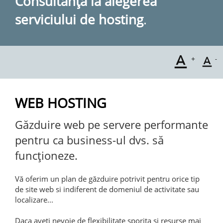
Consultanţă la alegerea
serviciului de hosting
.
text_format
+
text_format
-
WEB HOSTING
Găzduire web pe servere performante
pentru ca business-ul dvs. să
funcţioneze.
Vă oferim un plan de găzduire potrivit pentru orice tip
de site web si indiferent de domeniul de activitate sau
localizare...
Daca aveti nevoie de flexibilitate sporita si resurse mai