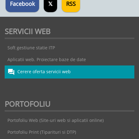
Facebook
𝕏
RSS
SERVICII WEB
Soft gestiune statie ITP
Aplicatii web. Proiectare baze de date
forum
Cerere oferta servicii web
PORTOFOLIU
Portofoliu Web (Site-uri web si aplicatii online)
Portofoliu Print (Tiparituri si DTP)