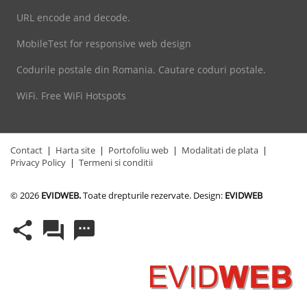
URL encode and decode.
MobileTest for responsive web design
Codurile postale din Romania. Cautare coduri postale.
WiFi. Free WiFi Hotspots
Contact
|
Harta site
|
Portofoliu web
|
Modalitati de plata
|
Privacy Policy
|
Termeni si conditii
© 2026
EVIDWEB.
Toate drepturile rezervate. Design:
EVIDWEB
share
forum
textsms