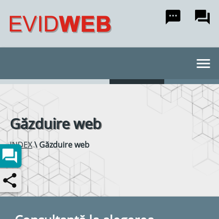
textsms
forum
menu
Găzduire web
INDEX
\
Găzduire web
forum
share